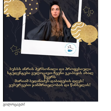
გილოცავთ!