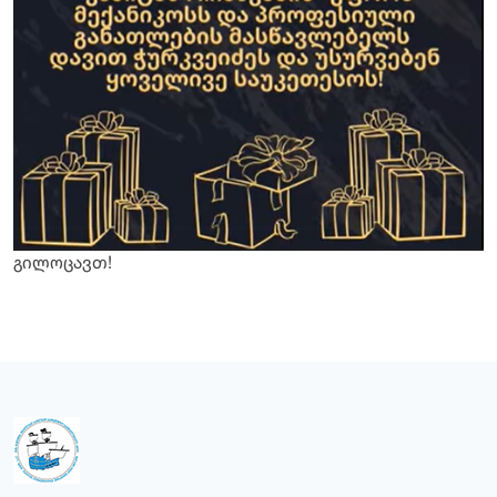
გილოცავთ!