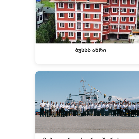
ბუსსს ანრი